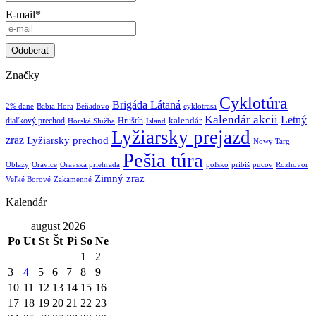
E-mail*
Značky
Cyklotúra
Brigáda Látaná
2% dane
Babia Hora
Beňadovo
cyklotrasa
Kalendár akcii
Letný
kalendár
diaľkový prechod
Hruštín
Horská Služba
Island
Lyžiarsky prejazd
zraz
Lyžiarsky prechod
Nowy Targ
Pešia túra
Oblazy
Oravice
Oravská priehrada
poľsko
pribiš
pucov
Rozhovor
Zimný zraz
Veľké Borové
Zakamenné
Kalendár
august 2026
Po
Ut
St
Št
Pi
So
Ne
1
2
3
4
5
6
7
8
9
10
11
12
13
14
15
16
17
18
19
20
21
22
23