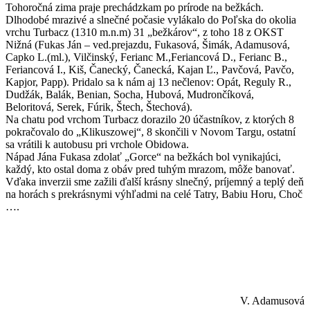
Tohoročná zima praje prechádzkam po prírode na bežkách.
Dlhodobé mrazivé a slnečné počasie vylákalo do Poľska do okolia
vrchu Turbacz (1310 m.n.m) 31 „bežkárov“, z toho 18 z OKST
Nižná (Fukas Ján – ved.prejazdu, Fukasová, Šimák, Adamusová,
Capko L.(ml.), Vilčinský, Ferianc M.,Feriancová D., Ferianc B.,
Feriancová I., Kiš, Čanecký, Čanecká, Kajan Ľ., Pavčová, Pavčo,
Kapjor, Papp). Pridalo sa k nám aj 13 nečlenov: Opát, Reguly R.,
Dudžák, Balák, Benian, Socha, Hubová, Mudrončíková,
Beloritová, Serek, Fúrik, Štech, Štechová).
Na chatu pod vrchom Turbacz dorazilo 20 účastníkov, z ktorých 8
pokračovalo do „Klikuszowej“, 8 skončili v Novom Targu, ostatní
sa vrátili k autobusu pri vrchole Obidowa.
Nápad Jána Fukasa zdolať „Gorce“ na bežkách bol vynikajúci,
každý, kto ostal doma z obáv pred tuhým mrazom, môže banovať.
Vďaka inverzii sme zažili ďalší krásny slnečný, príjemný a teplý deň
na horách s prekrásnymi výhľadmi na celé Tatry, Babiu Horu, Choč
….
V. Adamusová