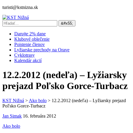
turisti@kstnizna.sk
Darujte 2% dane
Klubové oblečenie
Poistenie členov
Lyžiarske prechody na Orave
Cyklotrasy
Kalendár akcií
12.2.2012 (nedeľa) – Lyžiarsky
prejazd Poľsko Gorce-Turbacz
KST Nižná
>
Ako bolo
>
12.2.2012 (nedeľa) – Lyžiarsky prejazd
Poľsko Gorce-Turbacz
Jan Simak
16. februára 2012
Ako bolo