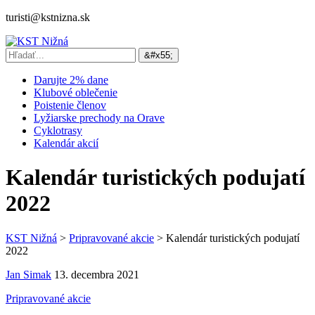
turisti@kstnizna.sk
Darujte 2% dane
Klubové oblečenie
Poistenie členov
Lyžiarske prechody na Orave
Cyklotrasy
Kalendár akcií
Kalendár turistických podujatí
2022
KST Nižná
>
Pripravované akcie
>
Kalendár turistických podujatí
2022
Jan Simak
13. decembra 2021
Pripravované akcie