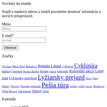
Novinky do emailu
Napíš e-mailovú adresu a budeš pravidelne dostávať informáciu o
nových príspevkoch
Meno
E-mail*
Značky
Cyklotúra
Brigáda Látaná
2% dane
Babia Hora
Beňadovo
cyklotrasa
Kalendár akcii
Letný
kalendár
diaľkový prechod
Hruštín
Horská Služba
Island
Lyžiarsky prejazd
zraz
Lyžiarsky prechod
Nowy Targ
Pešia túra
Oblazy
Oravice
Oravská priehrada
poľsko
pribiš
pucov
Rozhovor
Zimný zraz
Veľké Borové
Zakamenné
Kalendár