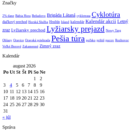
Značky
Cyklotúra
Brigáda Látaná
2% dane
Babia Hora
Beňadovo
cyklotrasa
Kalendár akcii
Letný
kalendár
diaľkový prechod
Hruštín
Horská Služba
Island
Lyžiarsky prejazd
zraz
Lyžiarsky prechod
Nowy Targ
Pešia túra
Oblazy
Oravice
Oravská priehrada
poľsko
pribiš
pucov
Rozhovor
Zimný zraz
Veľké Borové
Zakamenné
Kalendár
august 2026
Po
Ut
St
Št
Pi
So
Ne
1
2
3
4
5
6
7
8
9
10
11
12
13
14
15
16
17
18
19
20
21
22
23
24
25
26
27
28
29
30
31
« júl
Správa