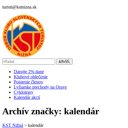
turisti@kstnizna.sk
Darujte 2% dane
Klubové oblečenie
Poistenie členov
Lyžiarske prechody na Orave
Cyklotrasy
Kalendár akcií
Archív značky:
kalendár
KST Nižná
>
kalendár