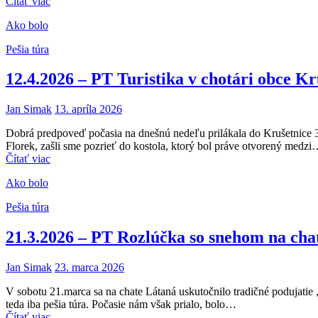
Čítať viac
Ako bolo
Pešia túra
12.4.2026 – PT Turistika v chotári obce Kr
Jan Simak
13. apríla 2026
Dobrá predpoveď počasia na dnešnú nedeľu prilákala do Krušetnice 30
Florek, zašli sme pozrieť do kostola, ktorý bol práve otvorený medz
Čítať viac
Ako bolo
Pešia túra
21.3.2026 – PT Rozlúčka so snehom na cha
Jan Simak
23. marca 2026
V sobotu 21.marca sa na chate Látaná uskutočnilo tradičné podujatie
teda iba pešia túra. Počasie nám však prialo, bolo…
Čítať viac