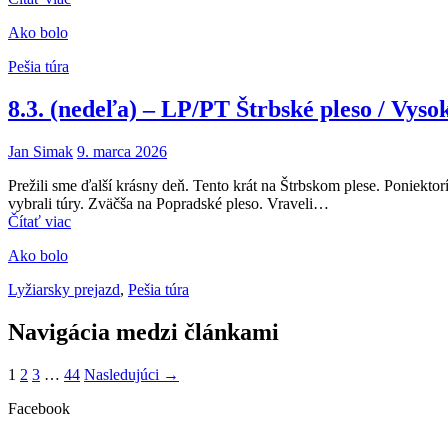
Ako bolo
Pešia túra
8.3. (nedeľa) – LP/PT Štrbské pleso / Vyso
Jan Simak
9. marca 2026
Prežili sme ďalší krásny deň. Tento krát na Štrbskom plese. Poniektor
vybrali túry. Zväčša na Popradské pleso. Vraveli…
Čítať viac
Ako bolo
Lyžiarsky prejazd
,
Pešia túra
Navigácia medzi článkami
1
2
3
…
44
Nasledujúci →
Facebook