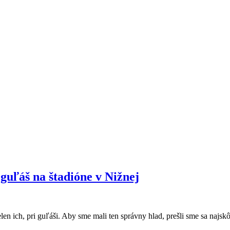
guľáš na štadióne v Nižnej
n ich, pri guľáši. Aby sme mali ten správny hlad, prešli sme sa najsk