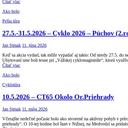
Čítať viac
Ako bolo
Pešia túra
27.5.-31.5.2026 – Cyklo 2026 – Púchov (2.
Jan Simak
11. júna 2026
Keď sa akcia vydarí, tak môže vypadať aj takto: Od stredy 27.5. do n
Ubytovaní sme boli tesne pri „Vážskej cyklomagistrále“, ktorú využí
Čítať viac
Ako bolo
Cyklotúra
10.5.2026 – CT65 Okolo Or.Priehrady
Jan Simak
11. mája 2026
Včerajšie nedeľné počasie bolo ako stvorené na aktívny pohyb v prí
priehrady“. O 10-tej hodine bol štart v Nižnej, na Medvedzí sa prida