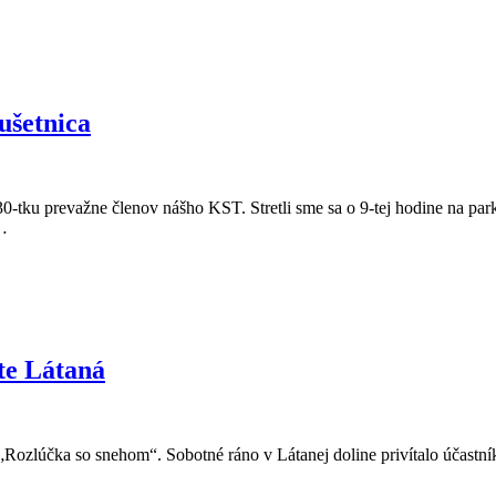
ušetnica
-tku prevažne členov nášho KST. Stretli sme sa o 9-tej hodine na par
i…
te Látaná
 „Rozlúčka so snehom“. Sobotné ráno v Látanej doline privítalo účastn