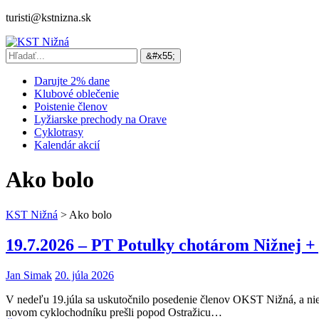
turisti@kstnizna.sk
Darujte 2% dane
Klubové oblečenie
Poistenie členov
Lyžiarske prechody na Orave
Cyklotrasy
Kalendár akcií
Ako bolo
KST Nižná
>
Ako bolo
19.7.2026 – PT Potulky chotárom Nižnej + 
Jan Simak
20. júla 2026
V nedeľu 19.júla sa uskutočnilo posedenie členov OKST Nižná, a niele
novom cyklochodníku prešli popod Ostražicu…