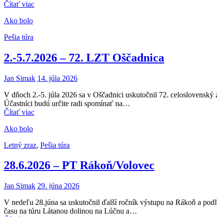
Čítať viac
Ako bolo
Pešia túra
2.-5.7.2026 – 72. LZT Oščadnica
Jan Simak
14. júla 2026
V dňoch 2.-5. júla 2026 sa v Oščadnici uskutočnil 72. celoslovenský zr
Účastníci budú určite radi spomínať na…
Čítať viac
Ako bolo
Letný zraz
,
Pešia túra
28.6.2026 – PT Rákoň/Volovec
Jan Simak
29. júna 2026
V nedeľu 28.júna sa uskutočnil ďalší ročník výstupu na Rákoň a pod
času na túru Látanou dolinou na Lúčnu a…