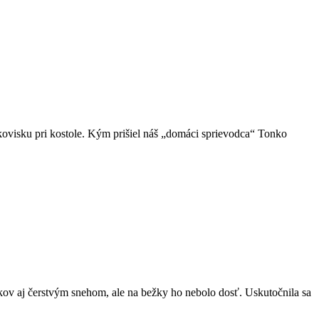
kovisku pri kostole. Kým prišiel náš „domáci sprievodca“ Tonko
íkov aj čerstvým snehom, ale na bežky ho nebolo dosť. Uskutočnila sa