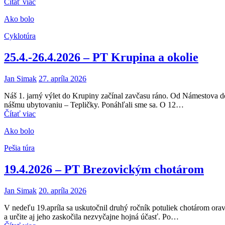
Čítať viac
Ako bolo
Cyklotúra
25.4.-26.4.2026 – PT Krupina a okolie
Jan Simak
27. apríla 2026
Náš 1. jarný výlet do Krupiny začínal zavčasu ráno. Od Námestova do
nášmu ubytovaniu – Tepličky. Ponáhľali sme sa. O 12…
Čítať viac
Ako bolo
Pešia túra
19.4.2026 – PT Brezovickým chotárom
Jan Simak
20. apríla 2026
V nedeľu 19.apríla sa uskutočnil druhý ročník potuliek chotárom orav
a určite aj jeho zaskočila nezvyčajne hojná účasť. Po…