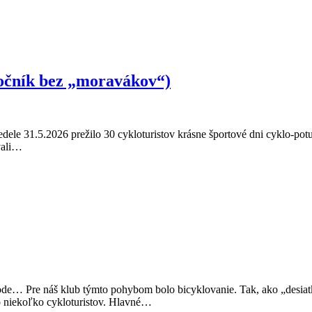
ročník bez „moravákov“)
edele 31.5.2026 prežilo 30 cykloturistov krásne športové dni cyklo-potu
vali…
rode… Pre náš klub týmto pohybom bolo bicyklovanie. Tak, ako „desiat
lo niekoľko cykloturistov. Hlavné…