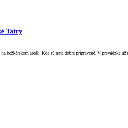
ké Tatry
í na bežkárskom areáli. Kde sú trate dobre pripravené. V prevádzke už n