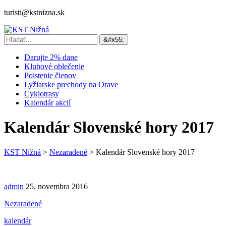
turisti@kstnizna.sk
Darujte 2% dane
Klubové oblečenie
Poistenie členov
Lyžiarske prechody na Orave
Cyklotrasy
Kalendár akcií
Kalendár Slovenské hory 2017
KST Nižná
>
Nezaradené
>
Kalendár Slovenské hory 2017
admin
25. novembra 2016
Nezaradené
kalendár