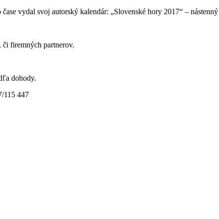
to čase vydal svoj autorský kalendár: „Slovenské hory 2017“ – nástenný
 či firemných partnerov.
dľa dohody.
7/115 447