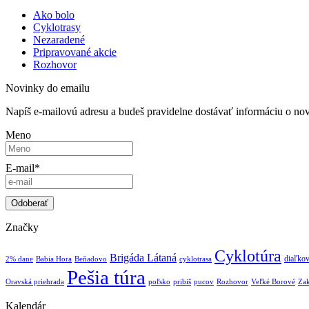
Ako bolo
Cyklotrasy
Nezaradené
Pripravované akcie
Rozhovor
Novinky do emailu
Napíš e-mailovú adresu a budeš pravidelne dostávať informáciu o no
Meno
E-mail*
Značky
Cyklotúra
Brigáda Látaná
diaľko
2% dane
Babia Hora
Beňadovo
cyklotrasa
Pešia túra
Oravská priehrada
poľsko
pribiš
pucov
Rozhovor
Veľké Borové
Za
Kalendár