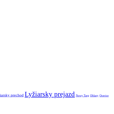
Lyžiarsky prejazd
iarsky prechod
Nowy Targ
Oblazy
Oravice