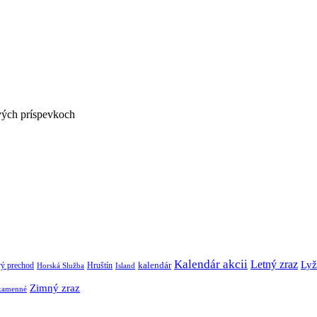
vých príspevkoch
Kalendár akcii
Letný zraz
Lyž
kalendár
vý prechod
Hruštín
Horská Služba
Island
Zimný zraz
kamenné