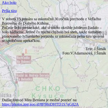
Ako bolo
Pešia túra
V sobotu 15.januára sa uskutočnil 30.ročník prechodu z Veľkého
Borového do Dolného Kubína.
Počasie bolo presne také, aké si takéto okrúhle jubileum žiadalo –
bolo nádherne. Jediné čo trochu chýbalo bol sneh, takže namiesto
plánovaného lyžiarskeho prejazdu sa uskutočnila pešia túra spojená
so spoločnou opekačkou.
Text: J.Šimák
Foto:V.Adamusová, J.Šimák
Dalšie foto od Mira Beniana je možné pozrieť na
https://photos.app.goo.gl/8F98oDHTD1S7gG82A