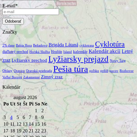
E-mail*
Značky
Cyklotúra
Brigáda Látaná
2% dane
Babia Hora
Beňadovo
cyklotrasa
Kalendár akcii
Letný
kalendár
diaľkový prechod
Hruštín
Horská Služba
Island
Lyžiarsky prejazd
zraz
Lyžiarsky prechod
Nowy Targ
Pešia túra
Oblazy
Oravice
Oravská priehrada
poľsko
pribiš
pucov
Rozhovor
Zimný zraz
Veľké Borové
Zakamenné
Kalendár
august 2026
Po
Ut
St
Št
Pi
So
Ne
1
2
3
4
5
6
7
8
9
10
11
12
13
14
15
16
17
18
19
20
21
22
23