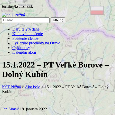
turisti@kstnizna.sk
Darujte 2% dane
Klubové oblečenie
Poistenie členov
Lyžiarske prechody na Orave
Cyklotrasy
Kalendár akcií
15.1.2022 – PT Veľké Borové –
Dolný Kubín
KST Nižná
>
Ako bolo
>
15.1.2022 – PT Veľké Borové – Dolný
Kubín
Jan Simak
18. januára 2022