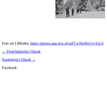
Foto od J.Môstku:
https://photos.app.goo.gl/sqFCwNpjReUsySsL6
← Predchádzajúci článok
Nasledujúci článok →
Facebook