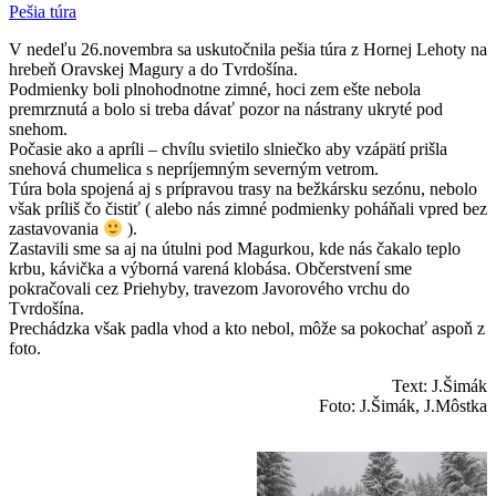
Pešia túra
V nedeľu 26.novembra sa uskutočnila pešia túra z Hornej Lehoty na
hrebeň Oravskej Magury a do Tvrdošína.
Podmienky boli plnohodnotne zimné, hoci zem ešte nebola
premrznutá a bolo si treba dávať pozor na nástrany ukryté pod
snehom.
Počasie ako a apríli – chvílu svietilo slniečko aby vzápätí prišla
snehová chumelica s nepríjemným severným vetrom.
Túra bola spojená aj s prípravou trasy na bežkársku sezónu, nebolo
však príliš čo čistiť ( alebo nás zimné podmienky poháňali vpred bez
zastavovania
).
Zastavili sme sa aj na útulni pod Magurkou, kde nás čakalo teplo
krbu, kávička a výborná varená klobása. Občerstvení sme
pokračovali cez Priehyby, travezom Javorového vrchu do
Tvrdošína.
Prechádzka však padla vhod a kto nebol, môže sa pokochať aspoň z
foto.
Text: J.Šimák
Foto: J.Šimák, J.Môstka