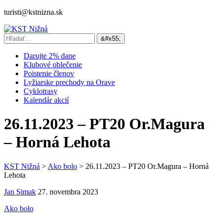
turisti@kstnizna.sk
Darujte 2% dane
Klubové oblečenie
Poistenie členov
Lyžiarske prechody na Orave
Cyklotrasy
Kalendár akcií
26.11.2023 – PT20 Or.Magura
– Horná Lehota
KST Nižná
>
Ako bolo
>
26.11.2023 – PT20 Or.Magura – Horná
Lehota
Jan Simak
27. novembra 2023
Ako bolo