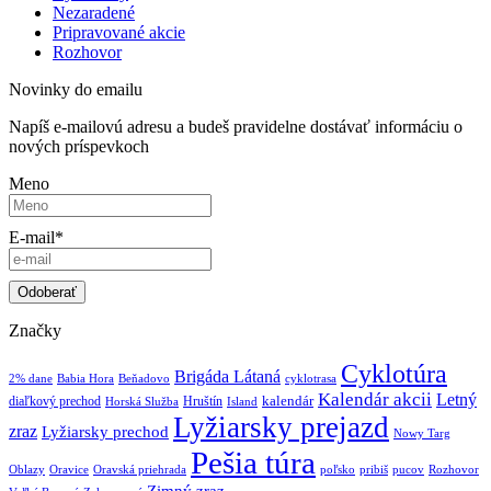
Nezaradené
Pripravované akcie
Rozhovor
Novinky do emailu
Napíš e-mailovú adresu a budeš pravidelne dostávať informáciu o
nových príspevkoch
Meno
E-mail*
Značky
Cyklotúra
Brigáda Látaná
2% dane
Babia Hora
Beňadovo
cyklotrasa
Kalendár akcii
Letný
kalendár
diaľkový prechod
Hruštín
Horská Služba
Island
Lyžiarsky prejazd
zraz
Lyžiarsky prechod
Nowy Targ
Pešia túra
Oblazy
Oravice
Oravská priehrada
poľsko
pribiš
pucov
Rozhovor