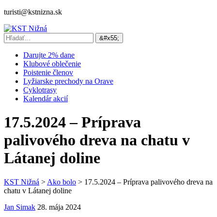
turisti@kstnizna.sk
Darujte 2% dane
Klubové oblečenie
Poistenie členov
Lyžiarske prechody na Orave
Cyklotrasy
Kalendár akcií
17.5.2024 – Príprava
palivového dreva na chatu v
Látanej doline
KST Nižná
>
Ako bolo
>
17.5.2024 – Príprava palivového dreva na
chatu v Látanej doline
Jan Simak
28. mája 2024