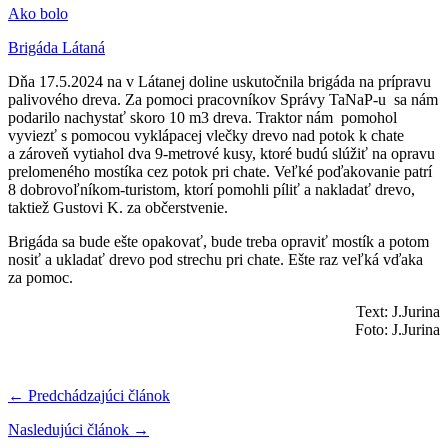
Ako bolo
Brigáda Látaná
Dňa 17.5.2024 na v Látanej doline uskutočnila brigáda na prípravu
palivového dreva. Za pomoci pracovníkov Správy TaNaP-u sa nám
podarilo nachystať skoro 10 m3 dreva. Traktor nám pomohol
vyviezť s pomocou vyklápacej vlečky drevo nad potok k chate
a zároveň vytiahol dva 9-metrové kusy, ktoré budú slúžiť na opravu
prelomeného mostíka cez potok pri chate. Veľké poďakovanie patrí
8 dobrovoľníkom-turistom, ktorí pomohli píliť a nakladať drevo,
taktiež Gustovi K. za občerstvenie.
Brigáda sa bude ešte opakovať, bude treba opraviť mostík a potom
nosiť a ukladať drevo pod strechu pri chate. Ešte raz veľká vďaka
za pomoc.
Text: J.Jurina
Foto: J.Jurina
← Predchádzajúci článok
Nasledujúci článok →