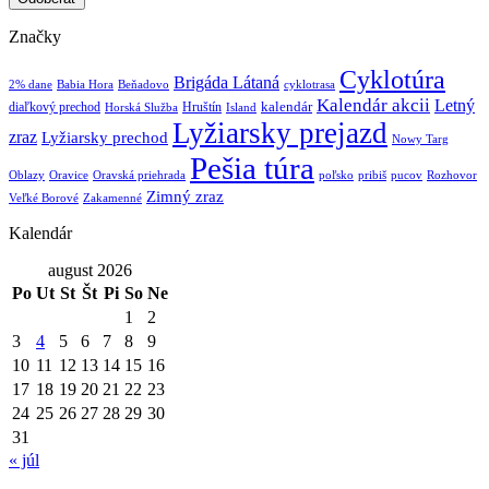
Značky
Cyklotúra
Brigáda Látaná
2% dane
Babia Hora
Beňadovo
cyklotrasa
Kalendár akcii
Letný
kalendár
diaľkový prechod
Hruštín
Horská Služba
Island
Lyžiarsky prejazd
zraz
Lyžiarsky prechod
Nowy Targ
Pešia túra
Oblazy
Oravice
Oravská priehrada
poľsko
pribiš
pucov
Rozhovor
Zimný zraz
Veľké Borové
Zakamenné
Kalendár
august 2026
Po
Ut
St
Št
Pi
So
Ne
1
2
3
4
5
6
7
8
9
10
11
12
13
14
15
16
17
18
19
20
21
22
23
24
25
26
27
28
29
30
31
« júl